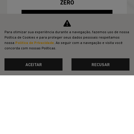
ZERO
CONFIRA A OFERTA
Para otimizar sua experiência durante a navegação, fazemos uso de nossa
Política de Cookies e para proteger seus dados pessoais respeitamos
nossa
Política de Privacidade
. Ao seguir com a navegação e visita você
concorda com nossas Políticas.
ACEITAR
RECUSAR
CNPJ: 37.832.037/0004-39
OFERTAS
NOVOS
VENDAS DIRETAS