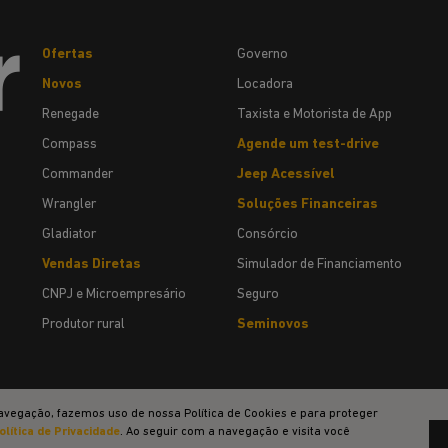
Ofertas
Governo
Novos
Locadora
Renegade
Taxista e Motorista de App
Compass
Agende um test-drive
Commander
Jeep Acessível
Wrangler
Soluções Financeiras
Gladiator
Consórcio
Vendas Diretas
Simulador de Financiamento
CNPJ e Microempresário
Seguro
Produtor rural
Seminovos
avegação, fazemos uso de nossa Política de Cookies e para proteger
olítica de Privacidade
. Ao seguir com a navegação e visita você