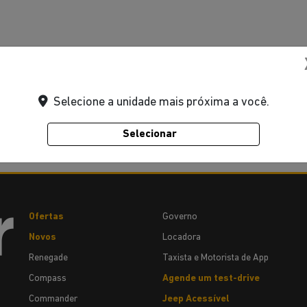
Selecione a unidade mais próxima a você.
Selecionar
Ofertas
Governo
Novos
Locadora
Renegade
Taxista e Motorista de App
Compass
Agende um test-drive
Commander
Jeep Acessível