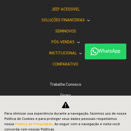
JEEP ACESSÍVEL
SOLUÇÕES FINANCEIRAS
SEMINOVOS
PÓS-VENDAS
WhatsApp
INSTITUCIONAL
COMPARATIVO
Trabalhe Conosco
Grupo
Desacelere. Seu bem maior é a vida.
Para otimizar sua experiência durante a navegação, fazemos uso de nossa
Política de Cookies e para proteger seus dados pessoais respeitamos
nossa
Política de Privacidade
. Ao seguir com a navegação e visita você
concorda com nossas Políticas.