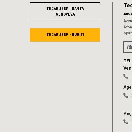
Tec
TECAR JEEP - SANTA
End
GENOVEVA
Aven
Afo
Apar
TECAR JEEP - BURITI
Ven
Age
Peç