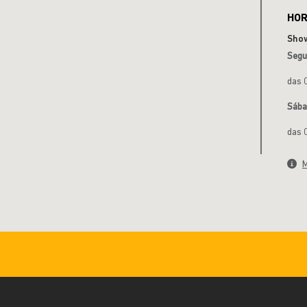
HOR
Sho
Segu
das 
Sáb
das 
M