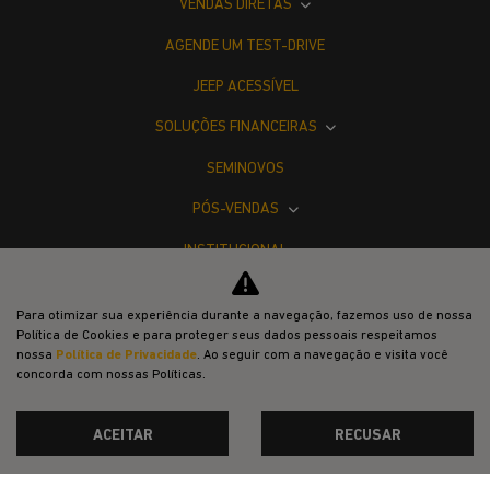
AGENDE UM TEST-DRIVE
JEEP ACESSÍVEL
SOLUÇÕES FINANCEIRAS
SEMINOVOS
PÓS-VENDAS
INSTITUCIONAL
COMPARATIVO
Desacelere. Seu bem maior é a vida.
Para otimizar sua experiência durante a navegação, fazemos uso de nossa
Política de Cookies e para proteger seus dados pessoais respeitamos
nossa
Política de Privacidade
. Ao seguir com a navegação e visita você
concorda com nossas Políticas.
ACEITAR
RECUSAR
Desenvolvido pela DEALERSPACE ® Direitos Reservados.