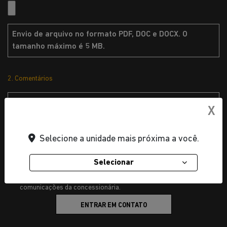
Envio de arquivo no formato PDF, DOC e DOCX. O
tamanho máximo é 5 MB.
2. Comentários
X
Preferência de contato:
Selecione a unidade mais próxima a você.
Whatsapp
Telefone
Email
Selecionar
Li e aceito a
Política de Privacidade
e concordo em receber
comunicações da concessionária.
ENTRAR EM CONTATO