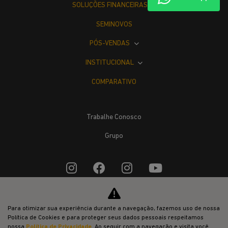
SOLUÇÕES FINANCEIRAS
SEMINOVOS
PÓS-VENDAS
INSTITUCIONAL
COMPARATIVO
Trabalhe Conosco
Grupo
Desacelere. Seu bem maior é a vida.
Para otimizar sua experiência durante a navegação, fazemos uso de nossa
Política de Cookies e para proteger seus dados pessoais respeitamos
nossa
Política de Privacidade
. Ao seguir com a navegação e visita você