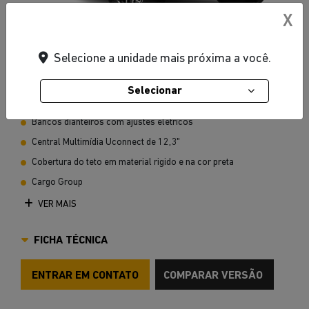
X
Vermelho Firecracker
Selecione a unidade mais próxima a você.
Selecionar
Apple Carplay e Android Auto com espelhamento sem fio
Bancos dianteiros com ajustes eletricos
Central Multimídia Uconnect de 12,3"
Cobertura do teto em material rigido e na cor preta
Cargo Group
VER MAIS
FICHA TÉCNICA
ENTRAR EM CONTATO
COMPARAR VERSÃO