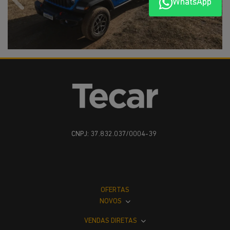
WhatsApp
Anterior
Próx
CNPJ: 37.832.037/0004-39
OFERTAS
NOVOS
VENDAS DIRETAS