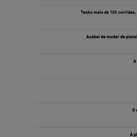
Tenho mais de 100 corridas,
Acabei de mudar de plataf
A
O 
A p