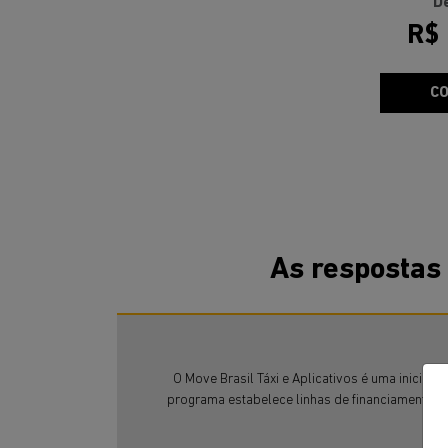
D
R$
CO
As respostas
O Move Brasil Táxi e Aplicativos é uma iniciat
programa estabelece linhas de financiamento co