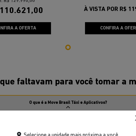
e: R$ 129.990,00
À VISTA POR R$ 11
 110.621,00
NFIRA A OFERTA
CONFIRA A OFE
 que faltavam para você tomar a m
O que é a Move Brasil Táxi e Aplicativos?
iva do Governo do Brasil que facilita que motoristas de táxi e de aplicativo
m condições facilitadas, exclusiva para a aquisição de automóveis novos, e
atuam no transporte individual de passageiros.
Selecione a unidade mais próxima a você.