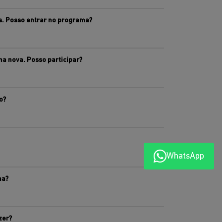
s. Posso entrar no programa?
na nova. Posso participar?
o?
WhatsApp
ma?
zer?