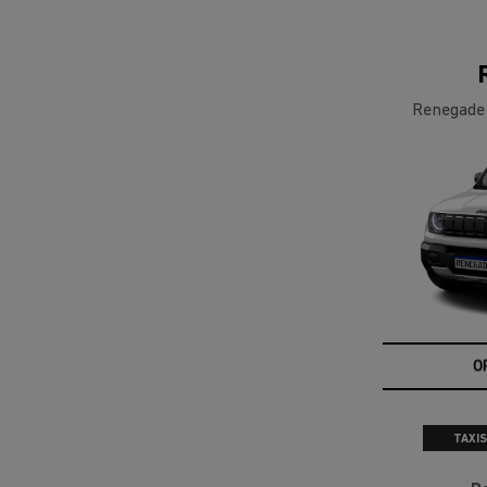
Renegade
O
TAXIS