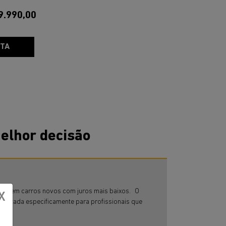
9.990,00
RTA
elhor decisão
s comprem carros novos com juros mais baixos. O
X
 voltada especificamente para profissionais que