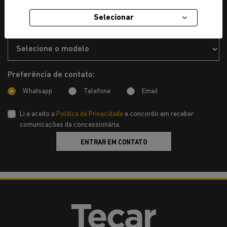
Selecionar
2. Dados do veículo de interesse
Preferência de contato:
Whatsapp
Telefone
Email
Li e aceito a
Política de Privacidade
e concordo em receber
comunicações da concessionária.
ENTRAR EM CONTATO