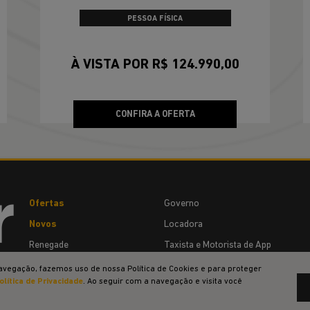
PESSOA FÍSICA
À VISTA POR R$ 124.990,00
CONFIRA A OFERTA
Ofertas
Governo
Novos
Locadora
Renegade
Taxista e Motorista de App
Compass
Agende um test-drive
avegação, fazemos uso de nossa Política de Cookies e para proteger
olítica de Privacidade
. Ao seguir com a navegação e visita você
Commander
Jeep Acessível
Wrangler
Soluções Financeiras