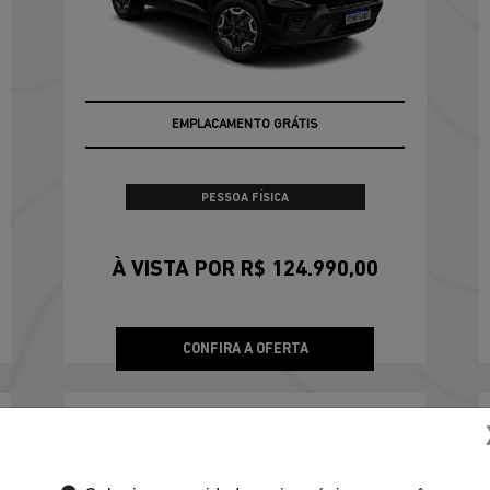
EMPLACAMENTO GRÁTIS
PESSOA FÍSICA
À VISTA POR R$ 124.990,00
CONFIRA A OFERTA
COMPASS
Compass Longitude T270 2026