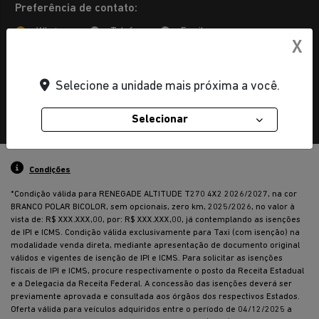
Preferência de contato:
Whatsapp
Telefone
Email
X
Li e aceito a
Política de Privacidade
e concordo em receber
comunicações da concessionária.
Selecione a unidade mais próxima a você.
ENTRAR EM CONTATO
Selecionar
Condições
*Condição válida para RENEGADE ALTITUDE T270 4X2 2026/2027, na cor
BRANCO POLAR BICOLOR, sem opcionais, zero km, 2025/2026, no valor à
vista de: R$ XXX.XXX,00, por: R$ XXX.XXX,00, já contemplando as isenções
de IPI e ICMS. Condição válida exclusivamente para Taxi (com isenção) na
modalidade venda direta, mediante apresentação de documento original
válidos e vigentes de isenção de IPI e ICMS. Para solicitar as isenções
fiscais de IPI e ICMS, procure respectivamente o posto da Receita Estadual
e a Delegacia da Receita Federal. A concessão das isenções deverá ser
previamente aprovada e consultada aos órgãos dos respectivos Estados.
Oferta válida para veículos adquiridos entre o período de 04/12/2025 a