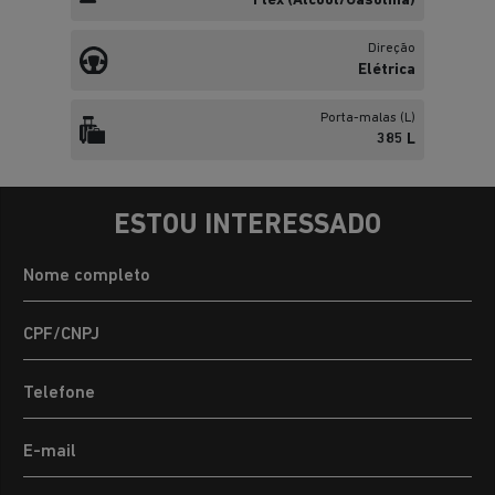
Flex (álcool/gasolina)
Direção
Elétrica
Porta-malas (L)
385 L
ESTOU INTERESSADO