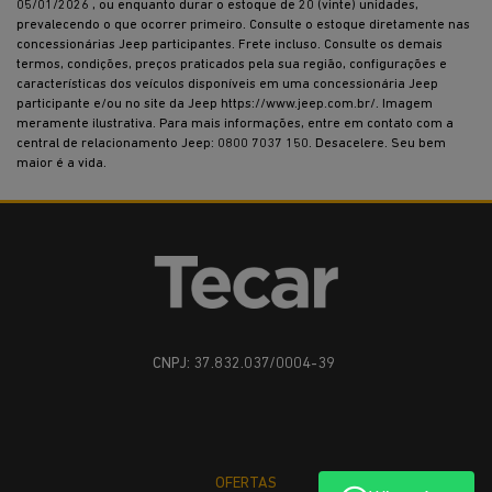
05/01/2026 , ou enquanto durar o estoque de 20 (vinte) unidades,
prevalecendo o que ocorrer primeiro. Consulte o estoque diretamente nas
concessionárias Jeep participantes. Frete incluso. Consulte os demais
termos, condições, preços praticados pela sua região, configurações e
características dos veículos disponíveis em uma concessionária Jeep
participante e/ou no site da Jeep https://www.jeep.com.br/. Imagem
meramente ilustrativa. Para mais informações, entre em contato com a
central de relacionamento Jeep: 0800 7037 150. Desacelere. Seu bem
maior é a vida.
CNPJ: 37.832.037/0004-39
OFERTAS