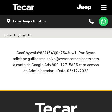
Tecar Jeep - Buriti
Home
google.txt
GooGhywoiu9839t543j0s7543uw1. Por favor,
adicione guilherme.paiva@essencemediacom.com
à conta do Google Ads 800-127-5635 com acesso
de Administrador - Data: 06/12/2023