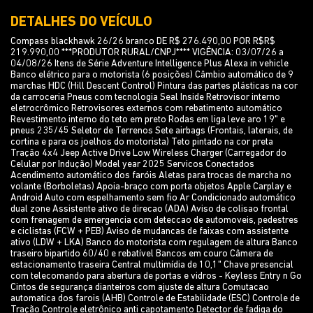
DETALHES DO VEÍCULO
Compass blackhawk 26/26 branco DE R$ 276.490,00 POR R$R$
219.990,00 ***PRODUTOR RURAL/CNPJ**** VIGÊNCIA: 03/07/26 a
04/08/26 Itens de Série Adventure Intelligence Plus Alexa in vehicle
Banco elétrico para o motorista (6 posições) Câmbio automático de 9
marchas HDC (Hill Descent Control) Pintura das partes plásticas na cor
da carroceria Pneus com tecnologia Seal Inside Retrovisor interno
eletrocrômico Retrovisores externos com rebatimento automático
Revestimento interno do teto em preto Rodas em liga leve aro 19" e
pneus 235/45 Seletor de Terrenos Sete airbags (Frontais, laterais, de
cortina e para os joelhos do motorista) Teto pintado na cor preta
Tração 4x4 Jeep Active Drive Low Wireless Charger (Carregador do
Celular por Indução) Model year 2025 Servicos Conectados
Acendimento automático dos faróis Aletas para trocas de marcha no
volante (Borboletas) Apoia-braço com porta objetos Apple Carplay e
Android Auto com espelhamento sem fio Ar Condicionado automático
dual zone Assistente ativo de direcao (ADA) Aviso de colisao frontal
com frenagem de emergencia com deteccao de automoveis, pedestres
e ciclistas (FCW + PEB) Aviso de mudancas de faixas com assistente
ativo (LDW + LKA) Banco do motorista com regulagem de altura Banco
traseiro bipartido 60/40 e rebatível Bancos em couro Câmera de
estacionamento traseira Central multimídia de 10,1" Chave presencial
com telecomando para abertura de portas e vidros - Keyless Entry n Go
Cintos de segurança dianteiros com ajuste de altura Comutacao
automatica dos farois (AHB) Controle de Estabilidade (ESC) Controle de
Tração Controle eletrônico anti capotamento Detector de fadiga do