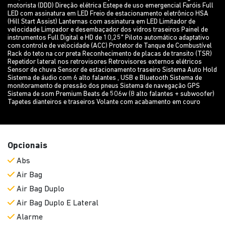
motorista (DDD) Direção elétrica Estepe de uso emergencial Faróis Full
LED com assinatura em LED Freio de estacionamento eletrônico HSA
(Hill Start Assist) Lanternas com assinatura em LED Limitador de
velocidade Limpador e desembaçador dos vidros traseiros Painel de
instrumentos Full Digital e HD de 10,25" Piloto automático adaptativo
com controle de velocidade (ACC) Protetor de Tanque de Combustível
Rack do teto na cor preta Reconhecimento de placas de transito (TSR)
Repetidor lateral nos retrovisores Retrovisores externos elétricos
Sensor de chuva Sensor de estacionamento traseiro Sistema Auto Hold
Sistema de áudio com 6 alto falantes , USB e Bluetooth Sistema de
monitoramento de pressão dos pneus Sistema de navegação GPS
Sistema de som Premium Beats de 506w (8 alto falantes + subwoofer)
Tapetes dianteiros e traseiros Volante com acabamento em couro
Opcionais
Abs
Air Bag
Air Bag Duplo
Air Bag Duplo E Lateral
Alarme