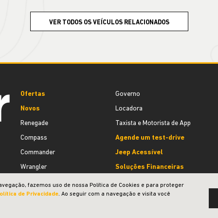
VER TODOS OS VEÍCULOS RELACIONADOS
Ofertas
Governo
Novos
Locadora
Renegade
Taxista e Motorista de App
Compass
Agende um test-drive
Commander
Jeep Acessível
Wrangler
Soluções Financeiras
Gladiator
Consórcio
avegação, fazemos uso de nossa Política de Cookies e para proteger
olítica de Privacidade
. Ao seguir com a navegação e visita você
Vendas Diretas
Simulador de Financiamento
CNPJ e Microempresário
Seguro