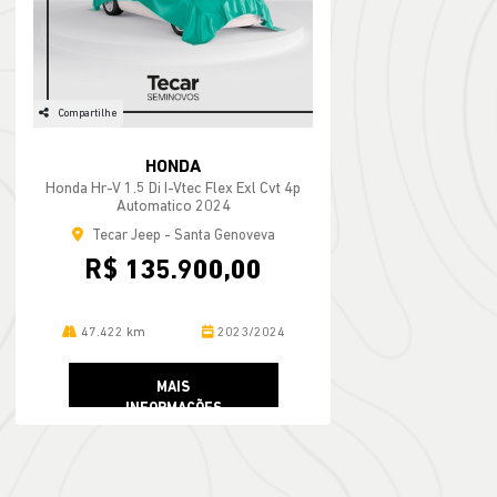
Compartilhe
HONDA
Honda Hr-V 1.5 Di I-Vtec Flex Exl Cvt 4p
Automatico 2024
Tecar Jeep - Santa Genoveva
R$ 135.900,00
47.422 km
2023/2024
MAIS
INFORMAÇÕES