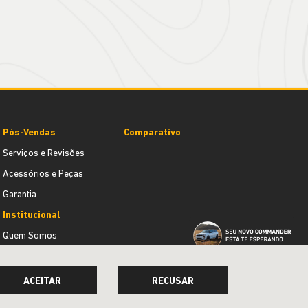
Pós-Vendas
Comparativo
Serviços e Revisões
Acessórios e Peças
Garantia
Institucional
Quem Somos
Contato
Trabalhe conosco
ACEITAR
RECUSAR
Agende um test-drive