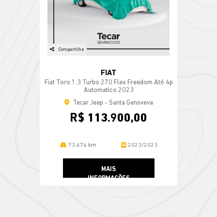
Compartilhe
FIAT
Fiat Toro 1.3 Turbo 270 Flex Freedom At6 4p
Automatico 2023
Tecar Jeep - Santa Genoveva
R$ 113.900,00
73.474 km
2023/2023
MAIS
INFORMAÇÕES