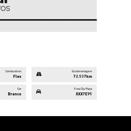
Combustível
Quilometragem
Flex
72.537km
Cor
Final Da Placa
Branco
XXX7E95