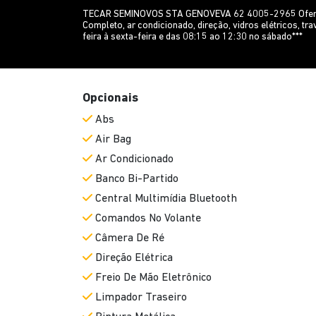
TECAR SEMINOVOS STA GENOVEVA 62 4005-2965 Oferta im
Completo, ar condicionado, direção, vidros elétricos,
feira à sexta-feira e das 08:15 ao 12:30 no sábado***
Opcionais
Abs
Air Bag
Ar Condicionado
Banco Bi-Partido
Central Multimídia Bluetooth
Comandos No Volante
Câmera De Ré
Direção Elétrica
Freio De Mão Eletrônico
Limpador Traseiro