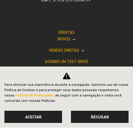
CNPJ: 37.832.037/0004-39
OFERTAS
NOVOS
VENDAS DIRETAS
AGENDE UM TEST-DRIVE
JEEP ACESSÍVEL
SOLUÇÕES FINANCEIRAS
Para otimizar sua experiência durante a navegação, fazemos uso de nossa
Política de Cookies e para proteger seus dados pessoais respeitamos
SEMINOVOS
nossa
Política de Privacidade
. Ao seguir com a navegação e visita você
concorda com nossas Políticas.
PÓS-VENDAS
INSTITUCIONAL
ACEITAR
RECUSAR
COMPARATIVO