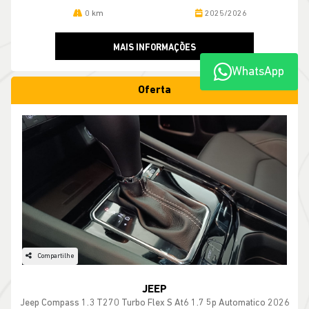
0 km
2025/2026
MAIS INFORMAÇÕES
WhatsApp
Oferta
Compartilhe
JEEP
Jeep Compass 1.3 T270 Turbo Flex S At6 1.7 5p Automatico 2026